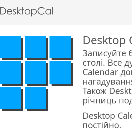
Desktop 
Записуйте 
столі. Все 
Calendar д
нагадування
Також Deskt
річниць под
Desktop Cal
постійно.