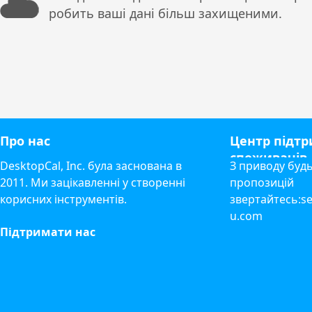
робить ваші дані більш захищеними.
Про нас
Центр підт
споживачів
DesktopCal, Inc. була заснована в
З приводу будь
2011. Ми зацікавленні у створенні
пропозицій
корисних інструментів.
звертайтесь:se
u.com
Підтримати нас